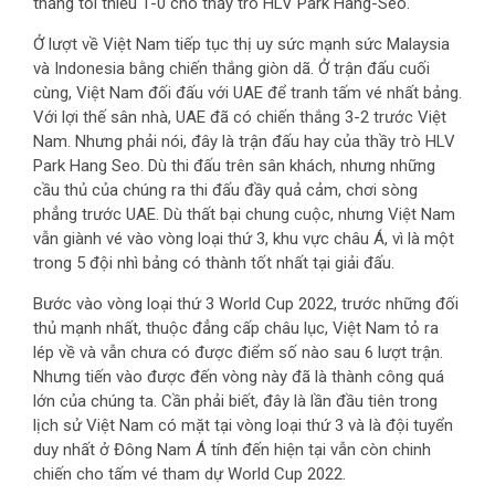
thắng tối thiểu 1-0 cho thầy trò HLV Park Hang-Seo.
Ở lượt về Việt Nam tiếp tục thị uy sức mạnh sức Malaysia
và Indonesia bằng chiến thắng giòn dã. Ở trận đấu cuối
cùng, Việt Nam đối đấu với UAE để tranh tấm vé nhất bảng.
Với lợi thế sân nhà, UAE đã có chiến thắng 3-2 trước Việt
Nam. Nhưng phải nói, đây là trận đấu hay của thầy trò HLV
Park Hang Seo. Dù thi đấu trên sân khách, nhưng những
cầu thủ của chúng ra thi đấu đầy quả cảm, chơi sòng
phẳng trước UAE. Dù thất bại chung cuộc, nhưng Việt Nam
vẫn giành vé vào vòng loại thứ 3, khu vực châu Á, vì là một
trong 5 đội nhì bảng có thành tốt nhất tại giải đấu.
Bước vào vòng loại thứ 3 World Cup 2022, trước những đối
thủ mạnh nhất, thuộc đẳng cấp châu lục, Việt Nam tỏ ra
lép về và vẫn chưa có được điểm số nào sau 6 lượt trận.
Nhưng tiến vào được đến vòng này đã là thành công quá
lớn của chúng ta. Cần phải biết, đây là lần đầu tiên trong
lịch sử Việt Nam có mặt tại vòng loại thứ 3 và là đội tuyển
duy nhất ở Đông Nam Á tính đến hiện tại vẫn còn chinh
chiến cho tấm vé tham dự World Cup 2022.