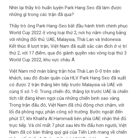
Nhìn lại thầy trò huấn luyện Park Hang Seo đã làm được
những gì trong các trận đã qua?
Thầy trò ông Park Hang-Seo bắt đầu hành trình chinh phục
World Cup 2022 ở vòng loại thứ 2, nơi họ nằm chung bảng
với những đối thủ: UAE, Malaysia, Thái Lan và Indonesia.
Kết thúc 8 lượt trận, Việt Nam đã xuất sắc cán đích ở vị trí
thứ 2, với 17 điểm, qua đó giành quyền vào vòng loại thứ 3
World Cup 2022, khu vực châu Á.
Việt Nam mở màn bằng trận hòa Thái Lan 0-0 trên sân
khách, sau đó đoàn quân của HLV Park Hang Seo đã xuất
có được 2 trận thắng liên tiếp trước Malaysia và UAE với
cùng tỉ sô 1-0. Trong chiến đó, thắng lợi trước UAE là chiến
tích rất đáng khen ngợi của những chiến binh sao vàng.
Trong trận đấu đó, Việt Nam đã chủ động chơi chậm, với
lối đá phòng ngự, phản công sở trường. Bước ngoặt đến
phút 37, khi Khalifa Al Hammadi bên phía UAE nhận thẻ đỏ
trực tiếp. Và chỉ mất 7 phút sau khi thi đấu hơn người, Việt
Nam đã có bàn thắng quý giá của Tiến Linh mang về chiến