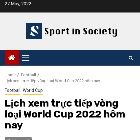
Skip
27 May, 2022
to
content
Primary
Menu
Home
Football
Lịch xem trực tiếp vòng loại World Cup 2022 hôm nay
Football
World Cup
Lịch xem trực tiếp vòng
loại World Cup 2022 hôm
nay