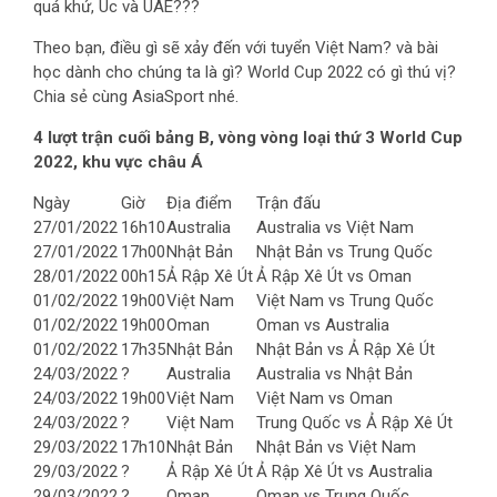
quá khứ, Úc và UAE???
Theo bạn, điều gì sẽ xảy đến với tuyển Việt Nam? và bài
học dành cho chúng ta là gì? World Cup 2022 có gì thú vị?
Chia sẻ cùng AsiaSport nhé.
4 lượt trận cuối bảng B, vòng vòng loại thứ 3 World Cup
2022, khu vực châu Á
Ngày
Giờ
Địa điểm
Trận đấu
27/01/2022
16h10
Australia
Australia vs Việt Nam
27/01/2022
17h00
Nhật Bản
Nhật Bản vs Trung Quốc
28/01/2022
00h15
Ả Rập Xê Út
Ả Rập Xê Út vs Oman
01/02/2022
19h00
Việt Nam
Việt Nam vs Trung Quốc
01/02/2022
19h00
Oman
Oman vs Australia
01/02/2022
17h35
Nhật Bản
Nhật Bản vs Ả Rập Xê Út
24/03/2022
?
Australia
Australia vs Nhật Bản
24/03/2022
19h00
Việt Nam
Việt Nam vs Oman
24/03/2022
?
Việt Nam
Trung Quốc vs Ả Rập Xê Út
29/03/2022
17h10
Nhật Bản
Nhật Bản vs Việt Nam
29/03/2022
?
Ả Rập Xê Út
Ả Rập Xê Út vs Australia
29/03/2022
?
Oman
Oman vs Trung Quốc